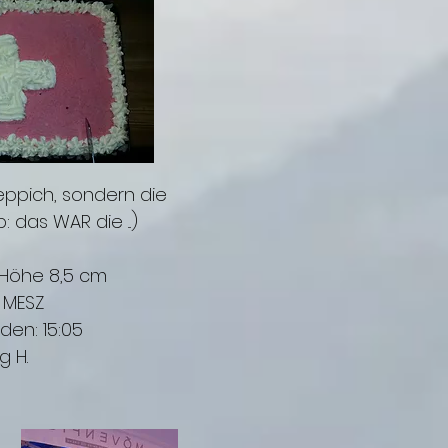
eppich, sondern die
 das WAR die ...)
 Höhe 8,5 cm
 MESZ
den: 15:05
g H.