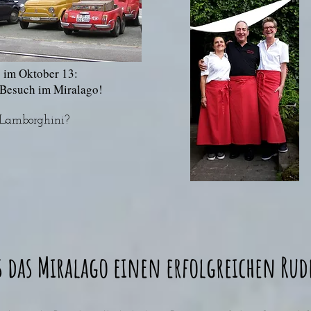
 im Oktober 13:
 Besuch im Miralago!
 Lamborghini?
s das Miralago einen erfolgreichen Rud