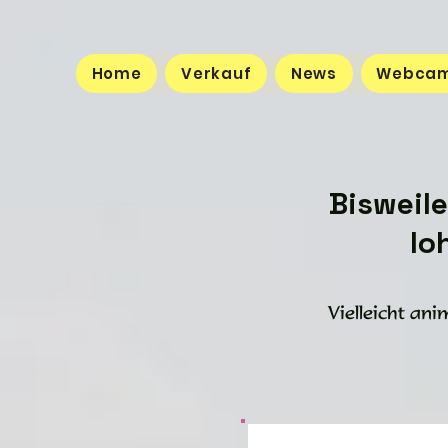
Home
Verkauf
News
Webca
Bisweile
lo
Vielleicht ani