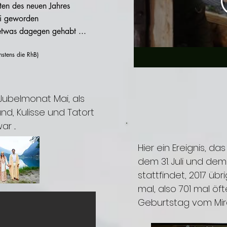
ten des neuen Jahres
i geworden
 etwas dagegen gehabt ...
hstens die RhB)
 Jubelmonat Mai, als
nd, Kulisse und Tatort
 ...
Hier ein Ereignis, das
dem 31. Juli und dem
stattfindet, 2017 üb
mal, also 701 mal öft
Geburtstag vom Mi