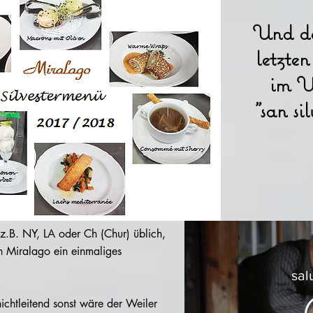
Und da
letzte
im V
"san si
 z.B. NY, LA oder Ch (Chur) üblich,
n Miralago ein einmaliges
sal
ichtleitend sonst wäre der Weiler