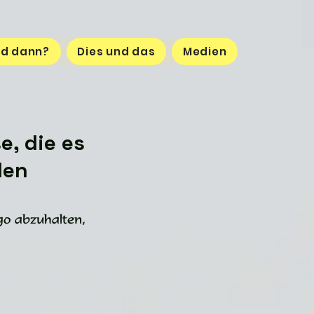
d dann?
Dies und das
Medien
e, die es
den
ago abzuhalten,