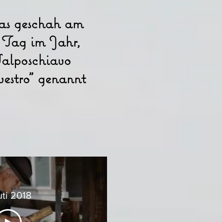
s geschah am
n Tag im Jahr,
alposchiavo
lvestro" genannt
uti 2018