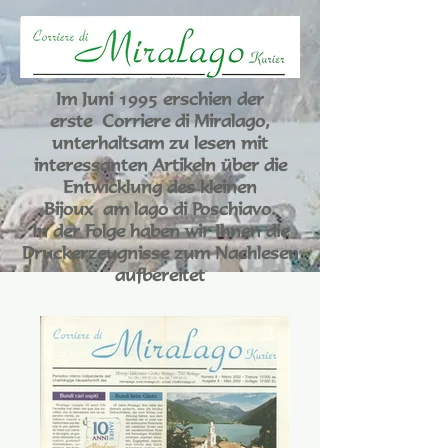
Im Juni 1995 erschien der
erste Corriere di Miralago,
unterhaltsam zu lesen
mit
interessanten Artikeln über die
Entwicklung des kleinen
Bijoux am lago di Poschiavo.
In der Folge haben wir Ihnen die
Druckerzeugnisse zum Nachlesen
aufbereitet