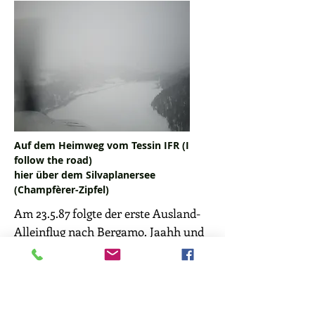
Auf dem Heimweg vom Tessin
IFR (I
follow the road)
hier über dem Silvaplanersee
(Champfèrer-Zipfel)
Am 23.5.87 folgte der erste Ausland-
Alleinflug nach Bergamo. Jaahh und
die Näheren, wie Innsbruck, Bozen,
Ausburg, Stuttgart, oder eben
Bergamo, da flog man des öftern hin.
Weniger oft war man auf den weiter