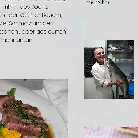
innendrin.
 mmhhh des Kochs.
cht der Veltliner Bauern,
 viel Schmalz um den
stehen ... aber das dürfen
t mehr antun