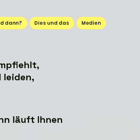
d dann?
Dies und das
Medien
mpfiehlt,
 leiden,
nn läuft Ihnen