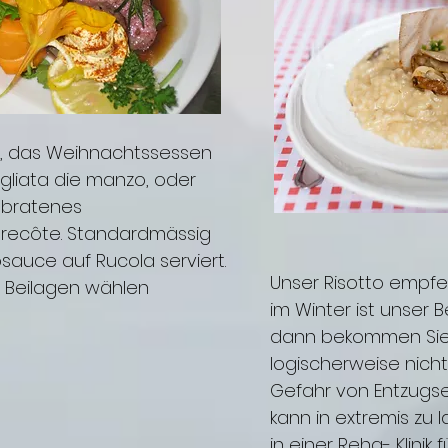
t, das Weihnachtssessen
agliata die manzo, oder
ebratenes
trecôte. Standardmässig
sauce auf Rucola serviert.
Unser Risotto empfe
e Beilagen wählen
im Winter ist unser 
dann bekommen Sie 
logischerweise nich
Gefahr von Entzugs
kann in extremis zu 
in einer Reha- Klinik