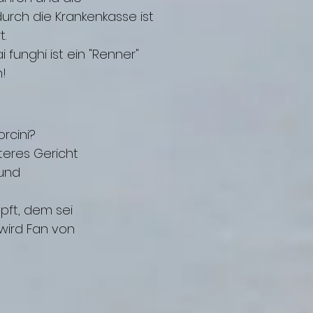
rch die Krankenkasse ist
t.
i funghi ist ein "Renner"
h!
rcini?
iteres Gericht
 und
pft, dem sei
wird Fan von