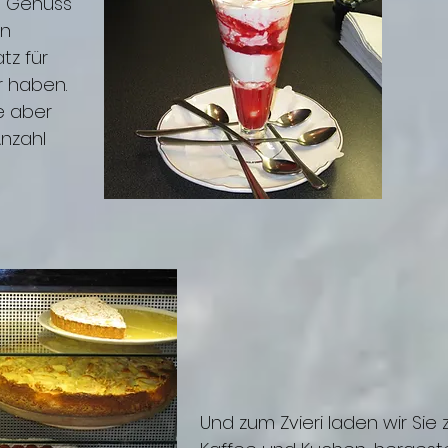
m Genuss
en
tz für
r haben.
e aber
Anzahl
Und zum Zvieri laden wir Sie 