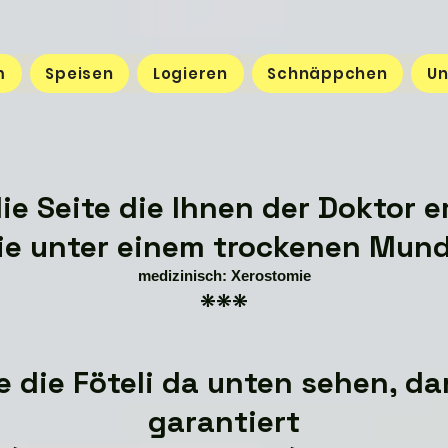
m
Speisen
Logieren
Schnäppchen
Un
die Seite die Ihnen der Doktor e
e unter einem trockenen Mund
medizinisch: Xerostomie
***
 die Föteli da unten sehen, da
garantiert