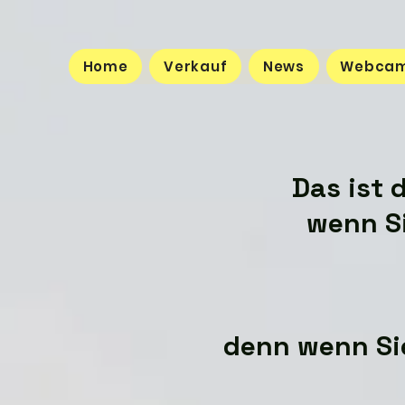
Home
Verkauf
News
Webca
Das ist 
wenn Si
denn wenn Sie